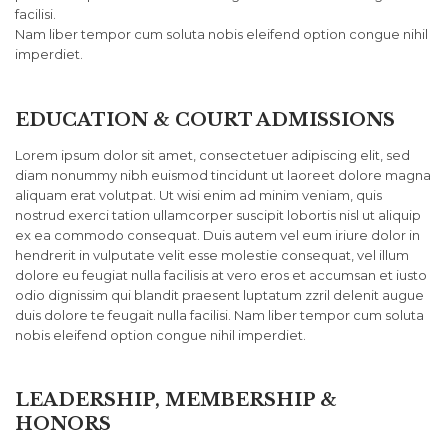
facilisi.
Nam liber tempor cum soluta nobis eleifend option congue nihil
imperdiet.
EDUCATION & COURT ADMISSIONS
Lorem ipsum dolor sit amet, consectetuer adipiscing elit, sed
diam nonummy nibh euismod tincidunt ut laoreet dolore magna
aliquam erat volutpat. Ut wisi enim ad minim veniam, quis
nostrud exerci tation ullamcorper suscipit lobortis nisl ut aliquip
ex ea commodo consequat. Duis autem vel eum iriure dolor in
hendrerit in vulputate velit esse molestie consequat, vel illum
dolore eu feugiat nulla facilisis at vero eros et accumsan et iusto
odio dignissim qui blandit praesent luptatum zzril delenit augue
duis dolore te feugait nulla facilisi. Nam liber tempor cum soluta
nobis eleifend option congue nihil imperdiet.
LEADERSHIP, MEMBERSHIP &
HONORS