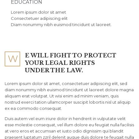
EDUCATION
Lorem ipsum dolor sit amet
Consectetuer adipiscing elit
Diam nonummy nibh euismod tincidunt ut laoreet.
E WILL FIGHT TO PROTECT
W
YOUR LEGAL RIGHTS
UNDER THE LAW.
Lorem ipsum dolor sit amet, consectetuer adipiscing elit, sed
diam nonummy nibh euismod tincidunt ut laoreet dolore magna
aliquam erat volutpat. Ut wisi enim ad minim veniam, quis
nostrud exerci tation ullamcorper suscipit lobortis nisl ut aliquip
ex ea commodo consequat.
Duis autem vel eum iriure dolor in hendrerit in vulputate velit
esse molestie consequat, vel illum dolore eu feugiat nulla facilisis
at vero eros et accumsan et iusto odio dignissim qui blandit
praesent luptatum zzril delenit augue duis dolore te feugait nulla