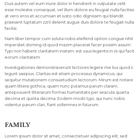
Duis autem vel eum iriure dolor in hendrerit in vulputate velit
esse molestie consequat, vel illum dolore eu feugiat nulla facilisis
at vero eros et accumsan et iusto odio dignissim qui blandit
praesent luptatum zzril delenit augue duis dolore te feugait nulla
facilisi.
Nam liber tempor cum soluta nobis eleifend option congue nihil
imperdiet doming id quod mazim placerat facer possim assum.
Typi non habent claritatem insitam; est usus legentis in iis qui facit
eorum claritatem.
Investigationes demonstraverunt lectores legere me lius quod ii
legunt saepius. Claritas est etiam processus dynamicus, qui
sequitur mutationem consuetudium lectorum. Mirum est notare
quam littera gothica, quam nunc putamus parum claram,
anteposuerit litterarum formas humanitatis per seacula quarta
decima et quinta decima. Eodem modo typi, qui nunc nobis
videntur parum clari, fiant sollemnes in futurum.
FAMILY
Lorem ipsum dolor sit amet, consectetuer adipiscing elit, sed